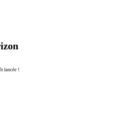
rizon
t lancée !